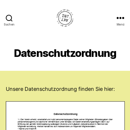
Suchen
Menü
Ladenburg
INT.AKT.
e.
V.
Datenschutzordnung
Unsere Datenschutzordnung finden Sie hier: