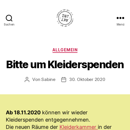
Suchen
Menü
Ladenburg
INT.AKT.
e.
V.
Kategorien
ALLGEMEIN
Bitte um Kleiderspenden
Von
Sabine
30. Oktober 2020
Beitragsautor
Veröffentlichungsdatum
Ab 18.11.2020
können wir wieder
Kleiderspenden entgegennehmen.
Die neuen Räume der
Kleiderkammer
in der