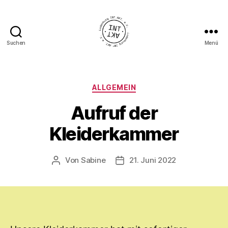
Suchen
Menü
Ladenburg
INT.AKT.
e.
V.
Kategorien
ALLGEMEIN
Aufruf der
Kleiderkammer
Von
Sabine
21. Juni 2022
Beitragsautor
Veröffentlichungsdatum