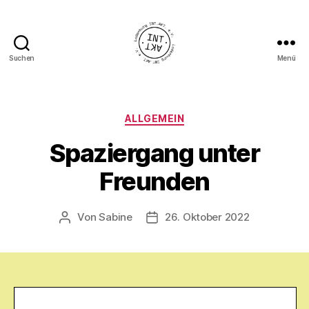
Suchen
Menü
Ladenburg
INT.AKT.
e.
V.
Kategorien
ALLGEMEIN
Spaziergang unter
Freunden
Von
Sabine
26. Oktober 2022
Beitragsautor
Veröffentlichungsdatum