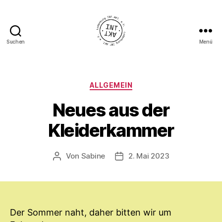
Suchen
Menü
Ladenburg
INT.AKT.
e.
V.
Kategorien
ALLGEMEIN
Neues aus der
Kleiderkammer
Von
Sabine
2. Mai 2023
Beitragsautor
Veröffentlichungsdatum
Der Sommer naht, daher bitten wir um