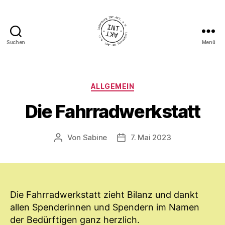
Suchen
Menü
Ladenburg
INT.AKT.
e.
V.
Kategorien
ALLGEMEIN
Die Fahrradwerkstatt
Von
Sabine
7. Mai 2023
Beitragsautor
Veröffentlichungsdatum
Die Fahrradwerkstatt zieht Bilanz und dankt
allen Spenderinnen und Spendern im Namen
der Bedürftigen ganz herzlich.