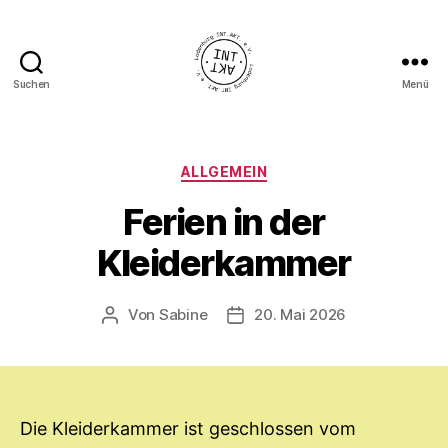
Suchen
Menü
Ladenburg
INT.AKT.
e.
V.
Kategorien
ALLGEMEIN
Ferien in der
Kleiderkammer
Von
Sabine
20. Mai 2026
Beitragsautor
Veröffentlichungsdatum
Die Kleiderkammer ist geschlossen vom